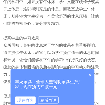
午的学习中。如果没有午休床，学生只能在硬椅子或桌
子上休息，难以得到充足的休息。而教室放学生午休
床，则能够为学生提供一个柔软舒适的休息床铺，让他
们能够放松身心，充分恢复精力。
提高学生的学习效果
众所周知，良好的休息对于学习的效果有着重要影响。
通过提供午休床，教室可以为学生提供适当的休息时间
和环境，让他们能够在下午的学习中保持良好的状态。
疲惫的身体和困倦的头脑会影响学生的学习动力和注意
×
力，导致学习效果的下降。而充足的休息可以帮助学生
丰龙家具，全球大型钢制家具生产厂
恢复体力和精神，更好地集中注意力，提高学习效果。
家，现在预约立减千元
促进学生健康成长
现在咨询
稍后再说
教室放学生午休床不仅可以改善学生的休息质量和学习