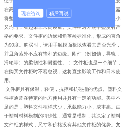
便于长途运输，主要用于存放长文件。实木文件柜主要
在高密度纤维板外使用环保实木皮革。外部硬件连接器
现在咨询
稍后再说
将整个文件柜拼接起来后，组件就紧密了，空间又很小
又均匀，看起来非常高质量。文件柜对外观平整度有严
格的要求。文件柜的边缘和角落须标准化，形成的直角
为90度。购买时，请用手触摸面板以查看其是否光滑，
并且角落外不应有锋利的边缘。附件（例如锁，导轨，
滑轮等）的柔韧性和耐磨性。 ）文件柜也是一个细节，
在购买文件柜时不容忽视，这将直接影响工作和日常使
用。
文件柜具有保温，轻便，抗摔和抗碰撞的优点。塑料文
件柜通常在特定的地方使用并具有一定的功能。美中不
足的是，塑料文件柜样式少，承载能力小，成本高。由
于塑料材料模制的特殊性，通常是模制，其决定了塑料
文件柜的样式，尺寸和价格没有其他文件柜的优势。
文