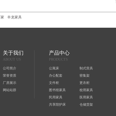
厂家
丰龙家具
关于我们
产品中心
ABOUT US
PRODUCTS
公司简介
公寓床
制式营具
荣誉资质
办公配套
密集架
厂房展示
文件柜
更衣柜
网站站群
图书馆家具
校用家具
民用家具
医用家具
共享陪护床
仓储货架