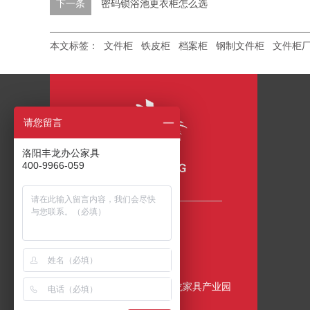
下一条
密码锁浴池更衣柜怎么选
本文标签：
文件柜
铁皮柜
档案柜
钢制文件柜
文件柜
请您留言
洛阳丰龙办公家具
400-9966-059
咨询热线
400-9966-059
公司地址
中国•洛阳•伊滨区•丰龙家具产业园