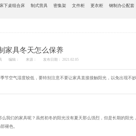
床下桌组合床
制式营具
密集架
文件柜
更衣柜
钢制办公配套
制家具冬天怎么保养
具
编辑：
来源：
发布日期： 2021.02.05
秋冬季节空气湿度较低，要特别注意不要让家具直接接触阳光，以免出现不
那么我们的家具呢？虽然初冬的阳光没有夏天那么强烈，但是长期的阳光
局部褪色。