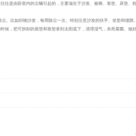
往往是由卧室内的尘螨引起的，主要滋生于沙发、被褥、靠垫、床垫、枕
除尘。比如织物沙发，每周除尘一次。特别注意沙发的扶手、坐垫和缝隙
的时候，把可拆卸的座垫和靠垫拿到太阳底下，清理湿气，杀死霉菌。做