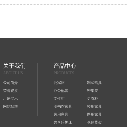
关于我们
产品中心
ABOUT US
PRODUCTS
公司简介
公寓床
制式营具
荣誉资质
办公配套
密集架
厂房展示
文件柜
更衣柜
网站站群
图书馆家具
校用家具
民用家具
医用家具
共享陪护床
仓储货架