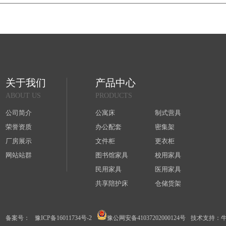
关于我们
产品中心
ABOUT US
PRODUCTS
公司简介
公寓床
制式营具
荣誉资质
办公配套
密集架
厂房展示
文件柜
更衣柜
网站站群
图书馆家具
校用家具
民用家具
医用家具
共享陪护床
仓储货架
备案号：
豫ICP备16011734号-2
豫公网安备41037202000124号
技术支持：牛