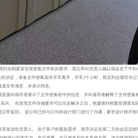
虑到在档案室安装密集文件柜的要求，我立即向负责人确认我会在下午到
定性的决定，准备文件密集架并开车离开，开车3个小时，然后到达领导办
速度非常满意，并表示同意。
我直接向领导者展示了文件密集柜中的信息，并向领导者解释了文件密集柜
高兴。 在发现文件存储要求可以完全解决之后，他邀请到档案室调查实际
他立即返回。 该公司已经与公司的设计部门进行了沟通，要求设计师尽快
将其发送给负责人。 由于客户的紧急需求，领导决定在第二天的会议后组
客户根据公司的实力，产品质量，产品服务和许多其他方面，决定使用我们