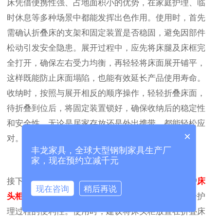
床凭借便携性强、占地面积小的优势，在家庭护理、临
时休息等多种场景中都能发挥出色作用。使用时，首先
需确认折叠床的支架和固定装置是否稳固，避免因部件
松动引发安全隐患。展开过程中，应先将床腿及床框完
全打开，确保左右受力均衡，再轻轻将床面展开铺平，
这样既能防止床面塌陷，也能有效延长产品使用寿命。
收纳时，按照与展开相反的顺序操作，轻轻折叠床面，
待折叠到位后，将固定装置锁好，确保收纳后的稳定性
和安全性，无论是居家存放还是外出携带，都能轻松应
×
对。
丰龙家具，全球大型钢制家具生产厂
家，现在预约立减千元
接下来，我们来看陪护
床头柜
的搭配使用方法。陪护
床
现在咨询
稍后再说
头柜
不仅是存放护理用品的实用工具，还能显著提升护
理过程的便利性。使用时，建议将床头柜放置在折叠床