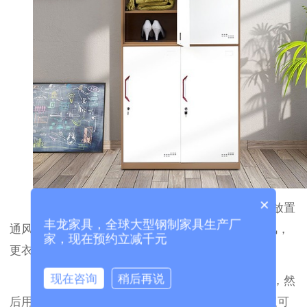
×
1、通风是最直接有效的方法了，将柜门打开，放置
丰龙家具，全球大型钢制家具生产厂
通风处，异味会自然散出一些，经过一段时间的通风，
家，现在预约立减千元
更衣柜中的异味自然而然的减少，直至去除。
现在咨询
稍后再说
2、用干净的软布蘸上茶叶水将更衣柜擦拭一遍，然
后用纱布包一定量的茶叶放入更衣柜，这种方式不仅可