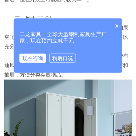
三、尺寸与功能
×
在选择更衣柜时，要根据实际需要确定尺寸。如果
丰龙家具，全球大型钢制家具生产厂
空间有限，就应选择尺寸较小但布局合理的更衣柜，以
家，现在预约立减千元
充分利用空间。
此外，更衣柜的功能也不容忽视。有些更衣柜带有
现在咨询
稍后再说
通风口，有助于保持内部干燥；有些则配备了挂衣杆和
抽屉，方便分类存放物品。