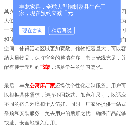
丰龙家具，全球大型钢制家具生产厂
其次，丰龙组合式公寓床设计十分注重空间利用率。四
家，现在预约立减千元
人位公寓床巧妙地将
上下铺
、书桌、储物柜等功能融为
一体，通过合理布局，使得每位居住者都有独立的学习
现在咨询
稍后再说
和储物空间，互不干扰。
上下铺
的设计节省了大量地面
空间，使得活动区域更加宽敞。储物柜容量大，可以容
纳大量物品，保持宿舍的整洁有序。书桌光线充足，并
配有便于整理的
书架
，满足学生的学习需求。
最后，丰龙
公寓床厂家
还提供个性化定制服务。用户可
以根据具体需求，选择不同款式、颜色和尺寸，以适应
不同的宿舍环境和个人偏好。同时，厂家还提供一站式
采购和安装服务，免去用户的后顾之忧，确保产品能够
快速、安全地投入使用。