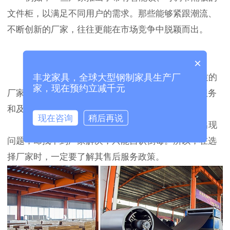
文件柜，以满足不同用户的需求。那些能够紧跟潮流、
不断创新的厂家，往往更能在市场竞争中脱颖而出。
三、售后服务不能少
×
良好的售后服务是厂家实力和信誉的体现。优质的
丰龙家具，全球大型钢制家具生产厂
家，现在预约立减千元
厂家会提供完善的售后保障，包括安装指导、质保服务
和及时的维修响应。
现在咨询
稍后再说
曾经有消费者购买了文件柜后，在使用过程中出现
问题，却找不到厂家解决，只能自认倒霉。所以，在选
择厂家时，一定要了解其售后服务政策。