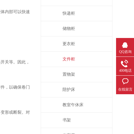
柜体内部可以快速
快递柜
储物柜
更衣柜
QQ咨询
文件柜
匙开关等。因此，
400电话
置物架
零件，以确保卷门
陪护床
在线留言
教室午休床
、变形或断裂。对
书架