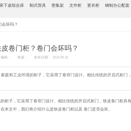
床下桌组合床
制式营具
密集架
文件柜
更衣柜
钢制办公配套
门会坏吗？
铁皮卷门柜？卷门会坏吗？
编辑：
来源：
发布日期： 2024.08.26
庭和工业环境的柜子，它采用了卷帘门设计。相比传统的开启式柜门，
境的柜子，它采用了卷帘门设计。相比传统的开启式柜门，铁皮
卷门
柜具
。在本文中，我们将介绍什么是铁皮
卷门
柜以及
卷
门是否会坏。