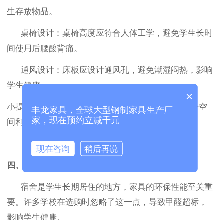
生存放物品。
桌椅设计
：桌椅高度应符合人体工学，避免学生长时
间使用后腰酸背痛。
通风设计
：床板应设计通风孔，避免潮湿闷热，影响
学生健康。
×
小提示
：根据学生的实际需求选择多功能家具，提升空
丰龙家具，全球大型钢制家具生产厂
家，现在预约立减千元
间利用率。
现在咨询
稍后再说
四、环保性能：健康安全不容忽视
宿舍是学生长期居住的地方，家具的环保性能至关重
要。许多学校在选购时忽略了这一点，导致甲醛超标，
影响学生健康。