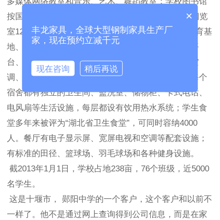
多媒体网络教室和音乐、艺术、舞蹈教室；学校图书馆
×
按国家一级标准配置，藏书、书库50多万册，电子阅览
丰龙家具，全球大型钢制家具生产厂
室120多个，近百种出版物期刊阅览室，天文台、德育基
家，现在预约立减千元
地、心语室等配套设施；南北教学楼每班配备电子平
台、互动电子白板、监控平台等多媒体教学设施，空
现在咨询
稍后再说
调、饮用水热水系统等辅助生活设施；学生公寓的每个
宿舍都有独立的卫生间、盥洗室、储物柜、卡式电话、
电风扇等生活设施，每层都设有饮用热水系统；学生食
堂多年来被评为“湖北省卫生食堂”，可同时容纳4000
人。餐厅有电子显示屏、宽屏电视和空调等配套设施；
有标准的田径、篮球场、羽毛球场和各种健身设施。
截2013年1月1日，学校占地238亩，76个班级，近5000
名学生。
这是十堰市， 郧阳中学的一个客户，这个客户和以前不
一样了。他不是通过网上查询得到公司信息，而是在家