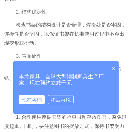
2. 结构稳定性
检查书架的结构设计是否合理，焊接处是否牢固，
连接件是否坚固，以保证书架在长期使用过程中不会出
现变形或松动。
3. 表面处理
×
优质的表面处理不仅能使书架美观，还能起到防
丰龙家具，全球大型钢制家具生产厂
锈、防腐的作用，延长书架的使用寿命。
家，现在预约立减千元
现在咨询
稍后再说
三、延长图书馆钢制书架使用期限的方法
1. 合理使用遵循书架的承重限制存放图书，避免过
度超重。同时，要注意图书的摆放方式，保持书架受力