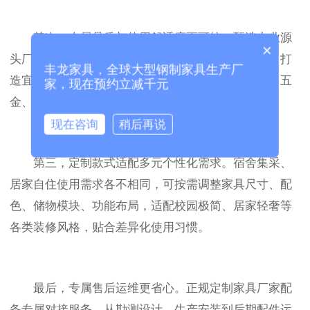
其次，人居品质与使用舒适度更可控。甄选专业源
×
头厂家合作，家具基材、喷涂工艺均符合环保标准，打
丰龙家具，全球大型钢制家具生产厂
造宜居安心的居住空间；定制工艺精细化打磨边角、五
家，现在预约立减千元
金、结构细节，兼顾产品耐用性与空间颜值质感。
现在咨询
稍后再说
第三，定制款式适配多元个性化需求。宿舍集采、
居家自住使用需求各不相同，可按需调整家具尺寸、配
色、储物模块、功能布局，适配校园极简、居家轻奢等
各类装修风格，贴合差异化使用习惯。
最后，专属售后运维更省心。正规定制家具厂家配
备专属对接服务，从勘测设计、生产安装到后期配件运