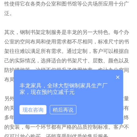
性使得它在各类办公室和图书馆等公共场所应用十分广
泛。
其次，钢制书架定制服务是丰龙的另一大特色。每个办
公室的空间布局和使用需求都不尽相同，标准尺寸的书
架往往难以满足所有需求。通过定制，客户可以根据自
己的实际情况，选择适合的书架尺寸、层数、颜色以及
防护措施等。这样不仅提升了使用效率，也让办公空间
×
布局更加合理和美观。
丰龙家具，全球大型钢制家具生产厂
家，现在预约立减千元
另外，选择一家可靠的钢制书架厂家也是保证产品质量
的关键因素。丰龙作为业内知名的钢制书架厂家，拥有
现在咨询
稍后再说
多年的生产经验和技术积淀。从选材到生产，再到最终
的安装，每一个环节都有严格的品质控制标准。客户不
仅可以放心购买，还能享受到优质的售后服务。