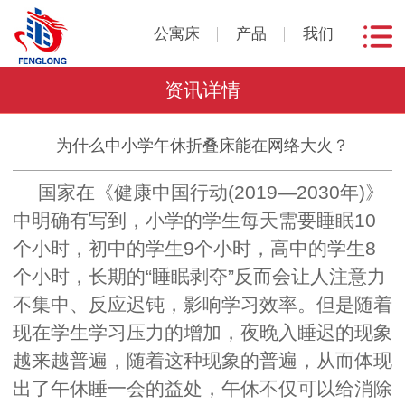
公寓床
产品
我们
资讯详情
为什么中小学午休折叠床能在网络大火？
国家在
《健康中国行动
(2019
—
2030
年
)
》
中
明确有写到，小学的学
生每天需要睡眠
10
个小时
，初中的学
生
9
个小时
，高中的学
生
8
个小时
，
长期的
“睡眠剥夺”反而会让人注意力
不集中、反应迟钝，影响学习效率。
但是随着
现在学生学习压力的增加，夜晚入睡迟的现象
越来越普遍，随着这种现象的普遍，从而体现
出了午休睡一会的益处，午休不仅可以给消除