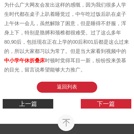
为什么广大网友会发出这样的感慨，因为我们很多人学
生时代都在桌子上趴着睡觉过，中午吃过饭后趴在桌子
上午休一会儿，虽然解除了困意，但是睡得不舒服，浑
身上下，特别是胳膊和颈椎都很难受。
过了这么多年
80,90
后，包括现在正在上学的
00
后和
01
后都是这么过来
的
，所以大家都习以为常了。但是当大家看到视频中的
中小学午休折叠床
时顿时觉得耳目一新，纷纷投来羡慕
的目光，留言说希望能够大力推广。
返回列表
上一篇
下一篇