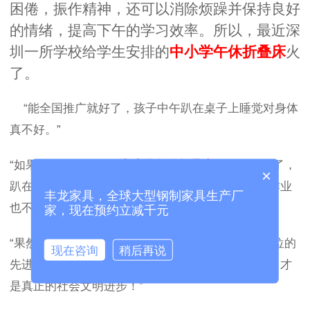
困倦，振作精神，还可以消除烦躁并保持良好
的情绪，提高下午的学习效率。所以，最近深
圳一所学校给学生安排的
中小学午休折叠床
火
了。
“能全国推广就好了，孩子中午趴在桌子上睡觉对身体
真不好。”
“如果孩子们都可以
在
中小学午休折叠床
上休息
就好了，
×
趴在桌子上睡觉时间久了，孩子感觉有点驼背，写作业
丰龙家具，全球大型钢制家具生产厂
也不自觉就趴着写字了。
”
家，现在预约立减千元
“果然又是深圳，深圳之所以能发展得这么好，全方位的
现在咨询
稍后再说
先进，全方位的文明；重视孩子的成长、重视教育，才
是真正的社会文明进步！”