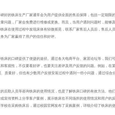
口碑好的铁床生产厂家通常会为用户提供全面的售后保障，包括一定期限
质量问题，厂家会免费进行维修或更换。而且，当用户遇到问题时，能够
的铁床在使用过程中发现床体有轻微摇晃，联系厂家售后人员后，售后人
服务为厂家赢得了用户的信任和好评。
解铁床的口碑提供了便捷的途径。通过各大电商平台、家居论坛等，我们
性和客观性，不仅要看好评，也要关注差评及用户反馈的问题。例如，在
稳固、质量好，但也有少数用户反馈安装过程中遇到一些小问题，通过综合
业的后勤人员等咨询铁床的使用情况，也是了解铁床口碑的有效方法。他
站或宣传资料上分享客户案例，展示铁床在不同场所的使用情况和用户的
某学校在采购铁床后，通过校园官网发布了采购案例，详细介绍了铁床的