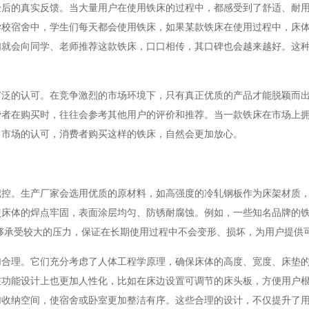
验后的真实反馈。当大量用户在使用铁床的过程中，都感受到了舒适、耐
学校宿舍中，学生们每天都会使用铁床，如果某款铁床在使用过程中，床
们就会向同学、老师推荐这款铁床，口口相传，其口碑也会越来越好。这
广泛的认可。在竞争激烈的市场环境下，只有真正优质的产品才能脱颖而
费者在购买时，往往会参考其他用户的评价和推荐。当一款铁床在市场上
了市场的认可，消费者购买这样的铁床，自然会更加放心。
把控。生产厂家会选用优质的原材料，如高强度的冷轧钢板作为床架材质
使床体的焊点牢固，表面涂层均匀、防锈耐腐蚀。例如，一些知名品牌的
试，能够承受较大的压力，保证在长期使用过程中不会变形、损坏，为用户提
加合理。它们充分考虑了人体工程学原理，确保床体的高度、宽度、床垫
在功能设计上也更加人性化，比如在床边设置可调节的床头板，方便用户
加收纳空间，使宿舍或卧室更加整洁有序。这些合理的设计，不仅提升了