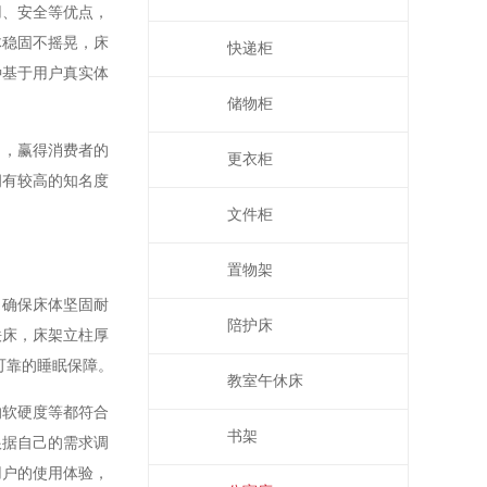
用、安全等优点，
体稳固不摇晃，床
快递柜
种基于用户真实体
储物柜
出，赢得消费者的
更衣柜
拥有较高的知名度
文件柜
置物架
，确保床体坚固耐
陪护床
铁床，床架立柱厚
供可靠的睡眠保障。
教室午休床
的软硬度等都符合
书架
根据自己的需求调
用户的使用体验，