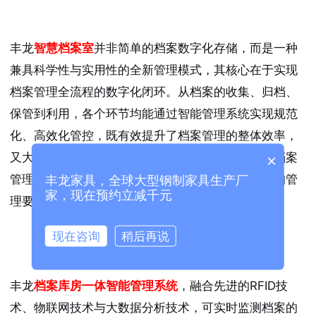
丰龙
智慧档案室
并非简单的档案数字化存储，而是一种
兼具科学性与实用性的全新管理模式，其核心在于实现
档案管理全流程的数字化闭环。从档案的收集、归档、
保管到利用，各个环节均能通过智能管理系统实现规范
化、高效化管控，既有效提升了档案管理的整体效率，
又大幅降低了人工操作成本与失误率，契合《电子档案
×
管理办法》中对电子档案真实、完整、可用、安全的管
丰龙家具，全球大型钢制家具生产厂
家，现在预约立减千元
理要求。
现在咨询
稍后再说
丰龙
档案库房一体智能管理系统
，融合先进的RFID技
术、物联网技术与大数据分析技术，可实时监测档案的