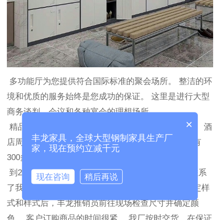
多功能厅为您提供符合国际标准的聚会场所。 整洁的环
境和优质的服务始终是您成功的保证。 这里是进行大型
商务谈判，会议和各种宴会的理想场所。
×
精品购物中心，健身中心是您休闲购物的最佳选择。 酒
丰龙家具，全球大型钢制家具生产厂
店周围环境优美，设有充足的停车位。 地面和地下有
家，现在预约立减千元
300多个停车位。
到2020年6月底，滨江国际大酒店办公家具负责人联系
现在咨询
稍后再说
了我公司业务人员，需要一批储物柜和文件柜。 确定样
式和样式后，丰龙推销员前往现场检查尺寸并确定颜
色。 客户订购商品的时间很紧。 我厂按时交货，在保证