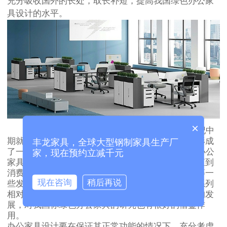
充分吸收国外的长处，取长补短，提高我国绿色办公家
具设计的水平。
×
国外对绿色办公家具的研究起步较早，在20世纪中
期就提出了绿色设计的理念，经过多年的发展已经形成
丰龙家具，全球大型钢制家具生产厂
了一套较为完整的理论，在20世纪末就提出了绿色办公
家，现在预约立减千元
家具产业链的生产模式，对绿色办公家具从选材一直到
消费使用都要坚持绿色环保可持续的原则。在欧美等一
现在咨询
稍后再说
些发达国家，针对绿色办公家具设计已经出台了一系列
相对完善的政策法规，极大地推动了绿色办公家具的发
展，对我国你绿色办公家具的研究也有很好的借鉴作
用。
办公家具设计要在保证其正常功能的情况下，充分考虑