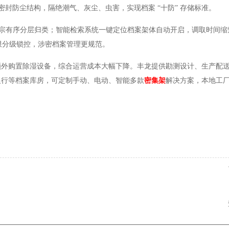
密封防尘结构，隔绝潮气、灰尘、虫害，实现档案 “十防” 存储标准。
卷宗有序分层归类；智能检索系统一键定位档案架体自动开启，调取时间缩短
限分级锁控，涉密档案管理更规范。
额外购置除湿设备，综合运营成本大幅下降。丰龙提供勘测设计、生产配
银行等档案库房，可定制手动、电动、智能多款
密集架
解决方案，本地工厂