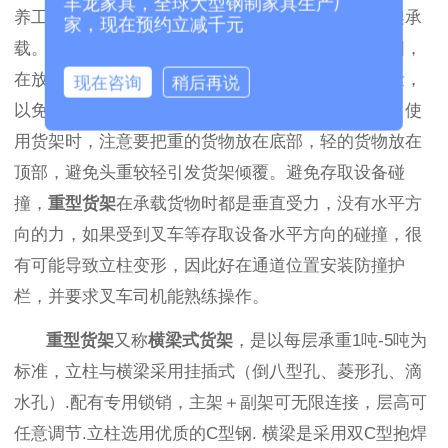
丰龙家具，全球大型钢制家具生产厂
养工作，定时涂抹保护漆，避免因为生锈而影响货架承
家，现在预约立减千元
载。确保在承载范围内，定制武汉货架时有承载范围，
在放置货物的时候，尽量不要超过货架的最大承载量，
现在咨询
稍后再说
以免货架立柱变形，缩短使用寿命。避免头重脚轻，使
用货架时，注意要把重的货物放在底部，轻的货物放在
顶部，避免头重较轻引发货架倾覆。避免存取设备碰
撞，
重型货架
在承载货物时都是垂直受力，没有水平方
向的力，如果受到叉车等存取设备水平方向的碰撞，很
有可能导致立柱变形，因此好在通道位置安装防撞护
栏，并要求叉车司机能熟练操作。
重型货架
又称
横梁式货架
，是以每层承重
1吨-5吨为
标准，立柱与横梁采用挂插式（倒八型孔、菱形孔、滴
水孔）.配有专用锁销，主架＋副架可无限连接，层高可
任意调节.立柱选用优质的C型钢. 横梁是采用双C型抱焊