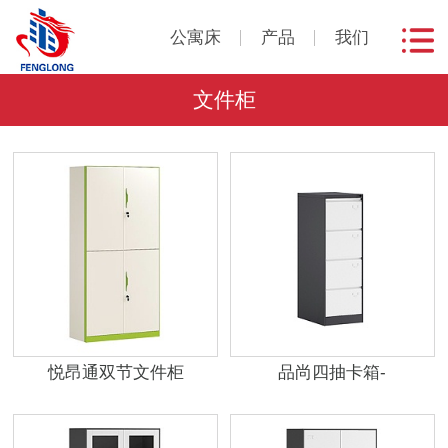
公寓床
产品
我们
文件柜
悦昂通双节文件柜
品尚四抽卡箱-