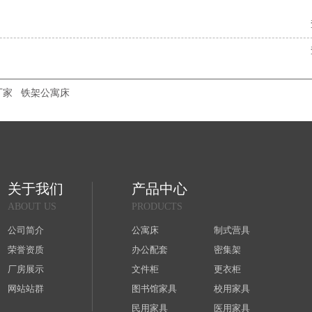
厂家
铁架公寓床
关于我们
产品中心
ABOUT US
PRODUCTS
公司简介
公寓床
制式营具
荣誉资质
办公配套
密集架
厂房展示
文件柜
更衣柜
网站站群
图书馆家具
校用家具
民用家具
医用家具