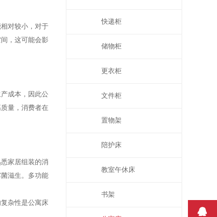
快递柜
能相对较小，对于
空间，这可能会影
储物柜
更衣柜
生产成本，因此公
文件柜
高质量，消费者在
置物架
陪护床
熟悉家居组装的消
教室午休床
霉菌滋生。多功能
书架
的复杂性是公寓床