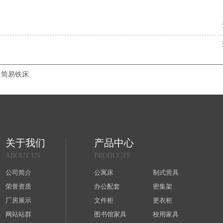
简易铁床
关于我们
产品中心
ABOUT US
PRODUCTS
公司简介
公寓床
制式营具
荣誉资质
办公配套
密集架
厂房展示
文件柜
更衣柜
网站站群
图书馆家具
校用家具